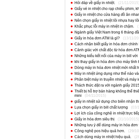
Hỏi đáp về giấy in nhiệt.
(21/11/2015
Giấy vé in nhiệt cho rạp chiếu phim, khu 
Giấy in nhiệt cho cửa hàng đồ ăn nha
Nên chọn giấy in nhiệt lõi nhựa hay lõ
Khắc phục lỗi máy in nhiệt in chậm.
(
Ngành giấy Việt Nam trong 6 tháng đ
Giấy in hóa đơn ATM là gì?
(13/11/20
Cách nhận biết giấy in hóa đơn chính
Cảnh giác với chất độc từ hóa đơn AT
Những kiểu kết nối của máy in bill với
khi thay giấy in hóa đơn cho máy tính 
Dòng máy in hóa đơn nhiệt mới nhất 
Máy in nhiệt ứng dụng như thế nào v
Phân biệt máy in truyền nhiệt và máy i
Thách thức đặt ra với ngành giấy 201
Thiết bị hỗ trợ bán hàng không thể thi
mini
(04/11/2015)
giấy in nhiệt sử dụng cho biên nhận th
Lựa chọn giấy in bill chất lượng
(03/
Lợi ích của công nghệ in nhiệt trực ti
Giấy in hóa đơn siêu thị
(31/10/2015
Những lưu ý để dùng máy in hóa đơn t
Công nghệ pos hiệu quả hơn.
(29/10
Cách dùng máy in nhiệt hiệu quả.
(2