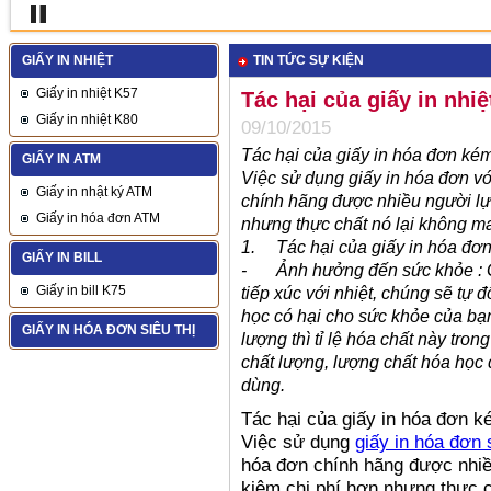
GIẤY IN NHIỆT
TIN TỨC SỰ KIỆN
Giấy in nhiệt K57
Tác hại của giấy in nhi
Giấy in nhiệt K80
09/10/2015
Tác hại của giấy in hóa đơn ké
GIẤY IN ATM
Việc sử dụng giấy in hóa đơn với
Giấy in nhật ký ATM
chính hãng được nhiều người lựa
Giấy in hóa đơn ATM
nhưng thực chất nó lại không ma
1.
Tác hại của giấy in hóa đơ
GIẤY IN BILL
-
Ảnh hưởng đến sức khỏe : G
Giấy in bill K75
tiếp xúc với nhiệt, chúng sẽ tự 
học có hại cho sức khỏe của bạn 
GIẤY IN HÓA ĐƠN SIÊU THỊ
lượng thì tỉ lệ hóa chất này tr
chất lượng, lượng chất hóa họ
dùng.
Tác hại của giấy in hóa đơn k
Việc sử dụng
giấy in hóa đơn 
hóa đơn chính hãng được nhiều
kiệm chi phí hơn nhưng thực c