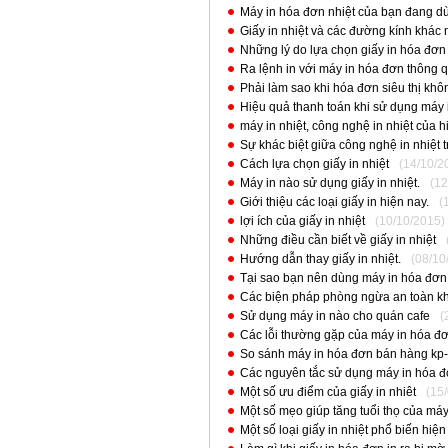
Máy in hóa đơn nhiệt của bạn đang dù
Giấy in nhiệt và các đường kính khác
Những lý do lựa chọn giấy in hóa đơn 
Ra lệnh in với máy in hóa đơn thông q
Phải làm sao khi hóa đơn siêu thị khô
Hiệu quả thanh toán khi sử dụng máy
máy in nhiệt, công nghệ in nhiệt của hi
Sự khác biệt giữa công nghệ in nhiệt tr
Cách lựa chọn giấy in nhiệt
(14/10/2
Máy in nào sử dụng giấy in nhiệt.
(12
Giới thiệu các loại giấy in hiện nay.
(
lợi ích của giấy in nhiệt
(10/10/2015)
Những điều cần biết về giấy in nhiệt
Hướng dẫn thay giấy in nhiệt.
(08/10
Tại sao bạn nên dùng máy in hóa đơn 
Các biện pháp phòng ngừa an toàn khi
Sử dụng máy in nào cho quán cafe
(
Các lỗi thường gặp của máy in hóa đ
So sánh máy in hóa đơn bán hàng kp-
Các nguyên tắc sử dụng máy in hóa 
Một số ưu điểm của giấy in nhiêt
(15
Một số mẹo giúp tăng tuổi thọ của má
Một số loại giấy in nhiệt phổ biến hiện