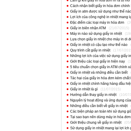
Làm gì khi giấy in hóa đơn in ra bị mờ
Cách nhận biết giấy in hóa đơn chính
Giấy in atm được sử dụng như thế nà
Lợi ích của công nghệ in nhiệt mang l
Đặc điểm các loại máy in hóa đơn
(2
Giấy in biên nhận ATM
(21/07/2015)
Máy in nào sử dụng giấy in nhiệt
(19
Lựa chọn giấy in nhiệt cho máy in di 
Giấy in nhiệt có cậu tạo như thế nào
Quy trình cắt giấy in nhiệt
(17/07/201
Những lợi ích của việc sử dụng giấy in
Giới thiệu các loại giấy in hiện nay
(
5 tiêu chuẩn chọn giấy in ATM chính x
Giấy in nhiệt và những điều cần biết
Tác hại của giấy in hóa đơn kém chất
Giấy in nhiệt chính hãng hàng đầu hi
Giấy in nhiệt là gì
(11/07/2015)
Hướng dẫn thay giấy in nhiệt
(10/07
Nguyên lý hoạt động và ứng dụng của 
Những điều cần biết về giấy in nhiệt
Các biện pháp an toàn khi sử dụng giấ
Tại sao bạn nên dùng máy in hóa đơn 
Giới thiệu chung về giấy in nhiệt
(05
Sử dụng giấy in nhiệt mang lại lợi ích g