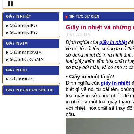
GIẤY IN NHIỆT
TIN TỨC SỰ KIỆN
Giấy in nhiệt K57
Giấy in nhiệt và những 
Giấy in nhiệt K80
13/07/2015
Định nghĩa của
giấy in nhiệt
đã
GIẤY IN ATM
về nó, từ cái tên, chúng ta có 
Giấy in nhật ký ATM
sử dụng nhiệt để in ra hình ảnh
Giấy in hóa đơn ATM
loại giấy thấm tẩm hóa chất nhạy
sẽ thay đổi màu, và sẽ cho ra cá
GIẤY IN BILL
• Giấy in nhiệt là gì?
Giấy in bill K75
Định nghĩa của
giấy in nhiệt
đ
biết gì về nó, từ cái tên, ch
GIẤY IN HÓA ĐƠN SIÊU THỊ
loại giấy in sử dụng nhiệt để i
in nhiệt là một loại giấy thấm
với nhiệt, hóa chất sẽ thay đổi
cầu.