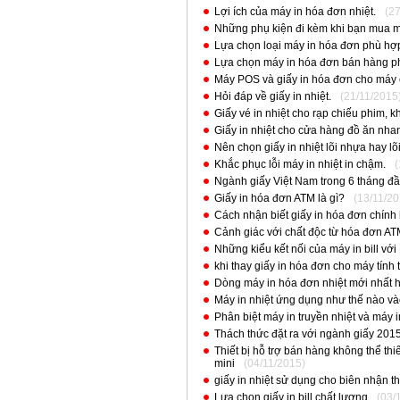
Lợi ích của máy in hóa đơn nhiệt.
(2
Những phụ kiện đi kèm khi bạn mua m
Lựa chọn loại máy in hóa đơn phù hợp
Lựa chọn máy in hóa đơn bán hàng p
Máy POS và giấy in hóa đơn cho máy 
Hỏi đáp về giấy in nhiệt.
(21/11/2015
Giấy vé in nhiệt cho rạp chiếu phim, khu 
Giấy in nhiệt cho cửa hàng đồ ăn nha
Nên chọn giấy in nhiệt lõi nhựa hay lõ
Khắc phục lỗi máy in nhiệt in chậm.
(
Ngành giấy Việt Nam trong 6 tháng đ
Giấy in hóa đơn ATM là gì?
(13/11/20
Cách nhận biết giấy in hóa đơn chính
Cảnh giác với chất độc từ hóa đơn AT
Những kiểu kết nối của máy in bill với
khi thay giấy in hóa đơn cho máy tính 
Dòng máy in hóa đơn nhiệt mới nhất 
Máy in nhiệt ứng dụng như thế nào v
Phân biệt máy in truyền nhiệt và máy i
Thách thức đặt ra với ngành giấy 201
Thiết bị hỗ trợ bán hàng không thể thi
mini
(04/11/2015)
giấy in nhiệt sử dụng cho biên nhận th
Lựa chọn giấy in bill chất lượng
(03/