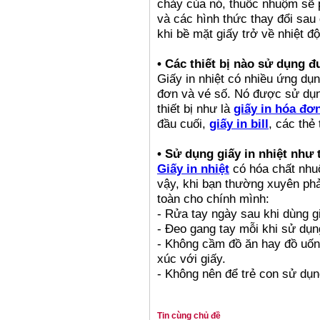
chảy của nó, thuốc nhuộm sẽ 
và các hình thức thay đổi sau 
khi bề mặt giấy trở về nhiệt đ
• Các thiết bị nào sử dụng đ
Giấy in nhiệt có nhiều ứng dụn
đơn và vé số. Nó được sử dụng
thiết bị như là
giấy in hóa đơn
đầu cuối,
giấy in bill
, các thẻ
• Sử dụng giấy in nhiệt như 
Giấy in nhiệt
có hóa chất nhu
vậy, khi bạn thường xuyên phải
toàn cho chính mình:
- Rửa tay ngày sau khi dùng g
- Đeo gang tay mỗi khi sử dụn
- Không cầm đồ ăn hay đồ uống
xúc với giấy.
- Không nên để trẻ con sử dụng
Tin cùng chủ đề