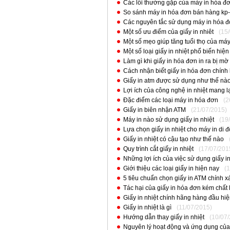
Các lỗi thường gặp của máy in hóa đ
So sánh máy in hóa đơn bán hàng kp-
Các nguyên tắc sử dụng máy in hóa 
Một số ưu điểm của giấy in nhiêt
(15
Một số mẹo giúp tăng tuổi thọ của má
Một số loại giấy in nhiệt phổ biến hiện
Làm gì khi giấy in hóa đơn in ra bị mờ
Cách nhận biết giấy in hóa đơn chính
Giấy in atm được sử dụng như thế nà
Lợi ích của công nghệ in nhiệt mang l
Đặc điểm các loại máy in hóa đơn
(2
Giấy in biên nhận ATM
(21/07/2015)
Máy in nào sử dụng giấy in nhiệt
(19
Lựa chọn giấy in nhiệt cho máy in di 
Giấy in nhiệt có cậu tạo như thế nào
Quy trình cắt giấy in nhiệt
(17/07/201
Những lợi ích của việc sử dụng giấy in
Giới thiệu các loại giấy in hiện nay
(
5 tiêu chuẩn chọn giấy in ATM chính x
Tác hại của giấy in hóa đơn kém chất
Giấy in nhiệt chính hãng hàng đầu hi
Giấy in nhiệt là gì
(11/07/2015)
Hướng dẫn thay giấy in nhiệt
(10/07
Nguyên lý hoạt động và ứng dụng của 