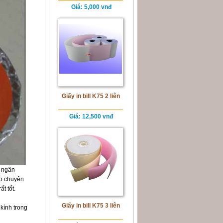
Giá
: 5,000 vnđ
Giấy in bill K75 2 liên
Giá
: 12,500 vnđ
c ngân
o chuyên
t tốt.
Giấy in bill K75 3 liên
kính trong