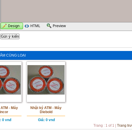
Design
HTML
Preview
ẨM CÙNG LOẠI
 ATM - Máy
Nhật ký ATM - Máy
incor
Diebold
: 0 vnđ
Giá
: 0 vnđ
Trang : 1 of 1
|
Trang tr