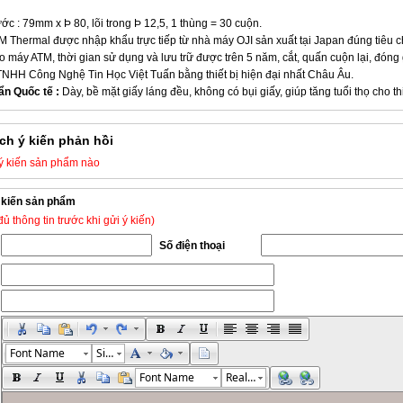
ước : 79mm x Þ 80, lõi trong Þ 12,5, 1 thùng = 30 cuộn.
TM Thermal được nhập khẩu trực tiếp từ nhà máy OJI sản xuất tại Japan đúng tiêu 
 máy ATM, thời gian sử dụng và lưu trữ được trên 5 năm, cắt, quấn cuộn lại, đóng g
TNHH Công Nghệ Tin Học Việt Tuấn bằng thiết bị hiện đại nhất Châu Âu.
ẩn Quốc tế :
Dày, bề mặt giấy láng đều, không có bụi giấy, giúp tăng tuổi thọ cho thi
ch ý kiến phản hồi
ý kiến sản phẩm nào
Ý kiến sản phẩm
ủ thông tin trước khi gửi ý kiến)
Số điện thoại
Font Name
Size
Font Name
Real font size