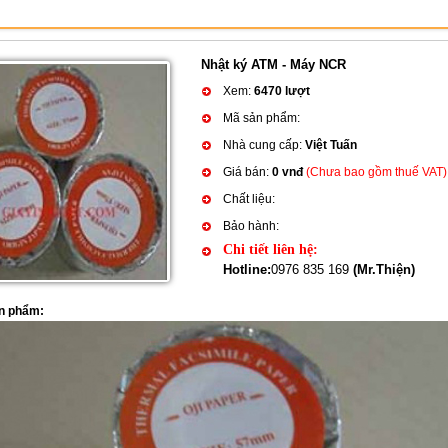
Nhật ký ATM - Máy NCR
Xem:
6470 lượt
Mã sản phẩm:
Nhà cung cấp:
Việt Tuấn
Giá bán:
0 vnđ
(Chưa bao gồm thuế VAT)
Chất liệu:
Bảo hành:
Chi tiết liên hệ:
Hotline:
0976 835 169
(Mr.Thiện)
ản phẩm: