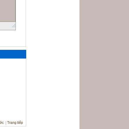
Nhật ký ATM - Máy
NCR
Giá
: 0 vnđ
Nhật ký ATM - Máy
Wincor
ước
|
Trang tiếp
Giá
: 0 vnđ