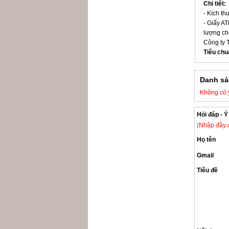
Chi tiết:
- Kích th
- Giấy A
lượng cho
Công ty 
Tiêu chu
Danh sá
Không có 
Hỏi đáp - 
(Nhập đầy đ
Họ tên
Gmail
Tiêu đề