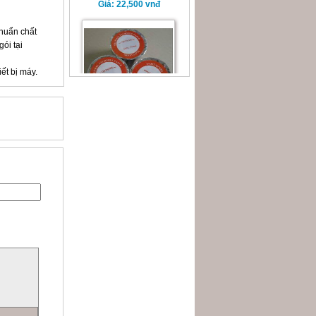
Giá
: 22,500 vnđ
chuẩn chất
ói tại
ết bị máy.
Giấy in nhiệt K80
Giá
: 6,000 vnđ
Giấy in nhiệt K57
Giá
: 5,000 vnđ