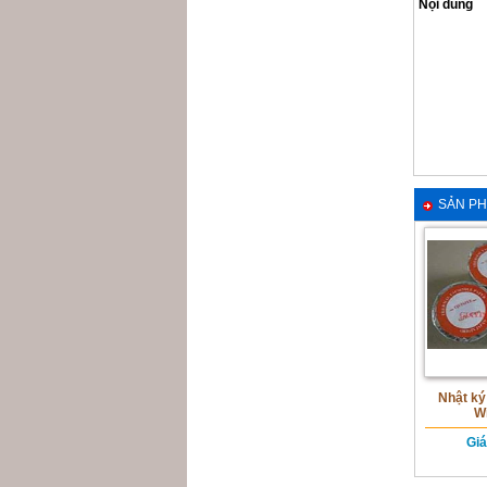
Nội dung
SẢN PH
Nhật ký
W
Giá